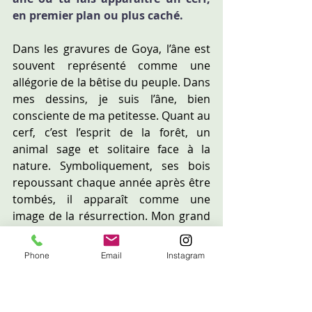
en premier plan ou plus caché.
Dans les gravures de Goya, l’âne est 
souvent représenté comme une 
allégorie de la bêtise du peuple. Dans 
mes dessins, je suis l’âne, bien 
consciente de ma petitesse. Quant au 
cerf, c’est l’esprit de la forêt, un 
animal sage et solitaire face à la 
nature. Symboliquement, ses bois 
repoussant chaque année après être 
tombés, il apparaît comme une 
image de la résurrection. Mon grand 
cerf blanc devient donc un symbole 
christique. Celui que tu vois là est 
Phone
Email
Instagram
tragique et porte sans doute le 
souvenir de la mort de mon frère 
survenue il y a plus de trente ans 