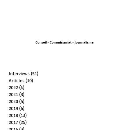
Conseil - Commissariat - Journalisme
Interviews
(51)
51 posts
Articles
(10)
10 posts
2022
(4)
4 posts
2021
(3)
3 posts
2020
(5)
5 posts
2019
(6)
6 posts
2018
(13)
13 posts
2017
(25)
25 posts
2016
(3)
3 posts