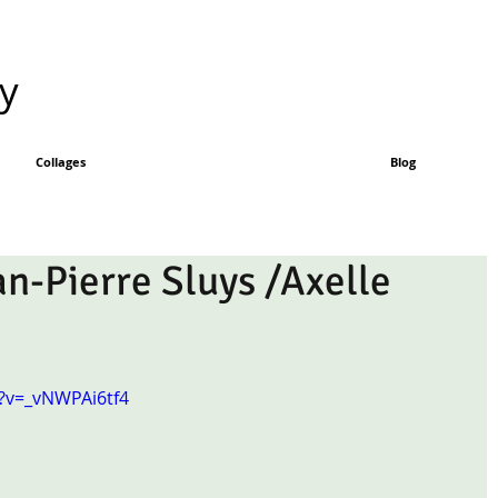
ay
Collages
Blog
n-Pierre Sluys /Axelle
?v=_vNWPAi6tf4